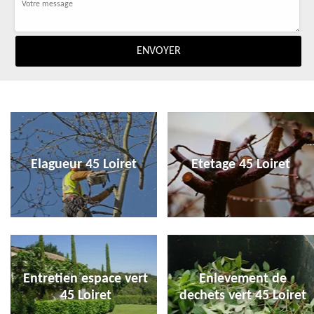
Elagueur 45 Loiret
Etetage 45 Loiret
Entretien espace vert
Enlevement de
45 Loiret
dechets vert 45 Loiret