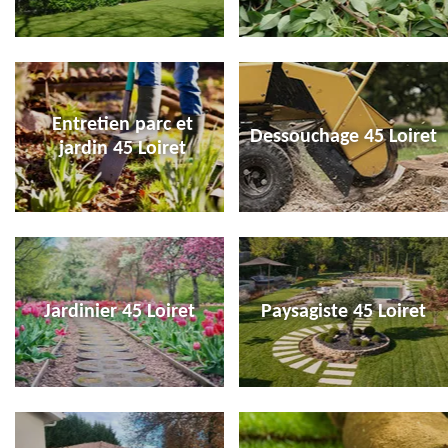
Entretien parc et
Dessouchage 45 Loiret
jardin 45 Loiret
Jardinier 45 Loiret
Paysagiste 45 Loiret