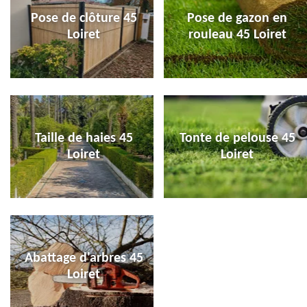
Pose de clôture 45
Pose de gazon en
Loiret
rouleau 45 Loiret
Taille de haies 45
Tonte de pelouse 45
Loiret
Loiret
Abattage d'arbres 45
Loiret