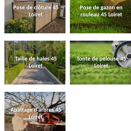
Pose de clôture 45
Pose de gazon en
Loiret
rouleau 45 Loiret
Taille de haies 45
Tonte de pelouse 45
Loiret
Loiret
Abattage d'arbres 45
Loiret