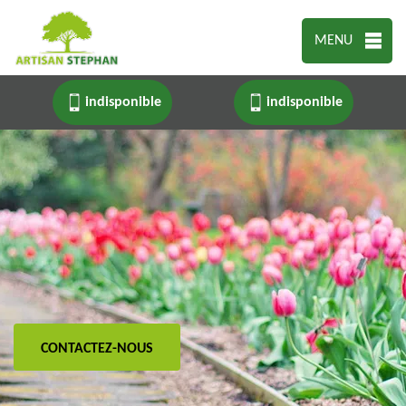
MENU
indisponible
indisponible
CONTACTEZ-NOUS