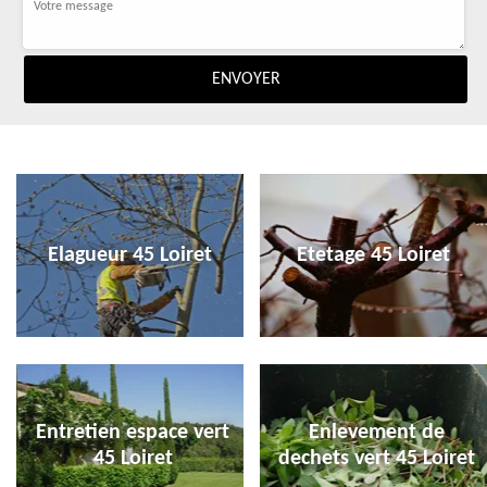
Elagueur 45 Loiret
Etetage 45 Loiret
Entretien espace vert
Enlevement de
45 Loiret
dechets vert 45 Loiret