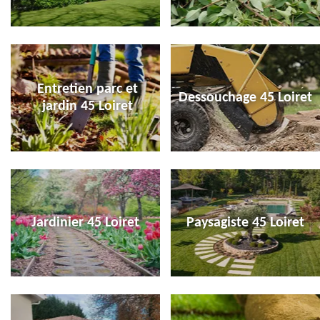
Entretien parc et
Dessouchage 45 Loiret
jardin 45 Loiret
Jardinier 45 Loiret
Paysagiste 45 Loiret