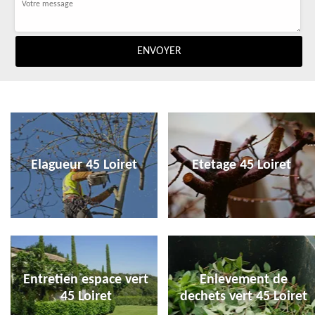
Elagueur 45 Loiret
Etetage 45 Loiret
Entretien espace vert
Enlevement de
45 Loiret
dechets vert 45 Loiret