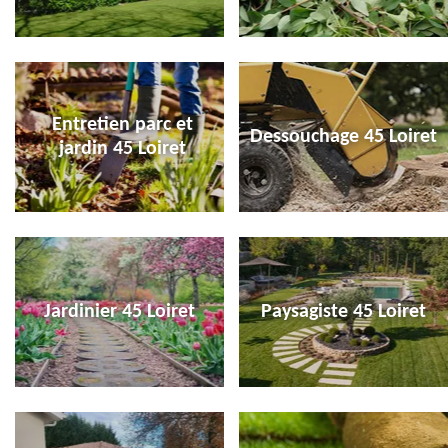
Entretien parc et
Dessouchage 45 Loiret
jardin 45 Loiret
Jardinier 45 Loiret
Paysagiste 45 Loiret