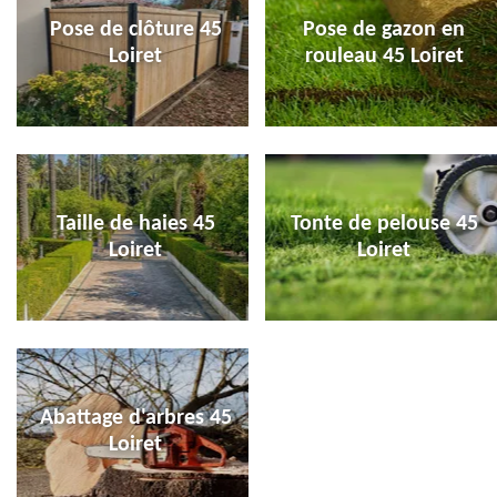
Pose de clôture 45
Pose de gazon en
Loiret
rouleau 45 Loiret
Taille de haies 45
Tonte de pelouse 45
Loiret
Loiret
Abattage d'arbres 45
Loiret