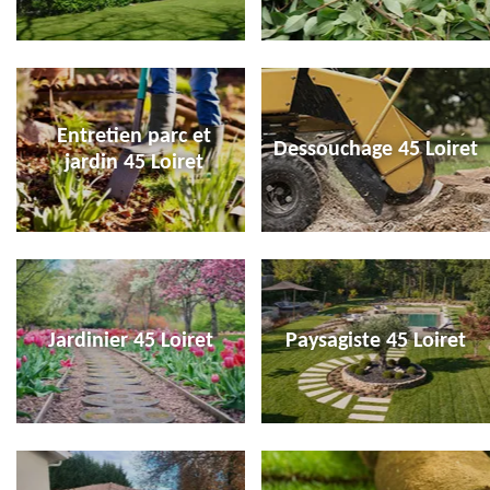
Entretien parc et
Dessouchage 45 Loiret
jardin 45 Loiret
Jardinier 45 Loiret
Paysagiste 45 Loiret