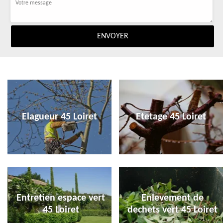
Elagueur 45 Loiret
Etetage 45 Loiret
Entretien espace vert
Enlevement de
45 Loiret
dechets vert 45 Loiret