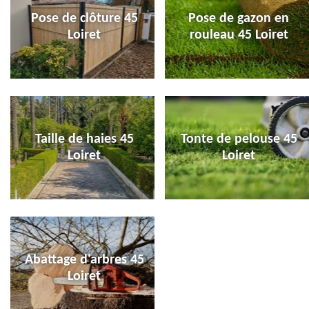
Pose de clôture 45
Pose de gazon en
Loiret
rouleau 45 Loiret
Taille de haies 45
Tonte de pelouse 45
Loiret
Loiret
Abattage d'arbres 45
Loiret