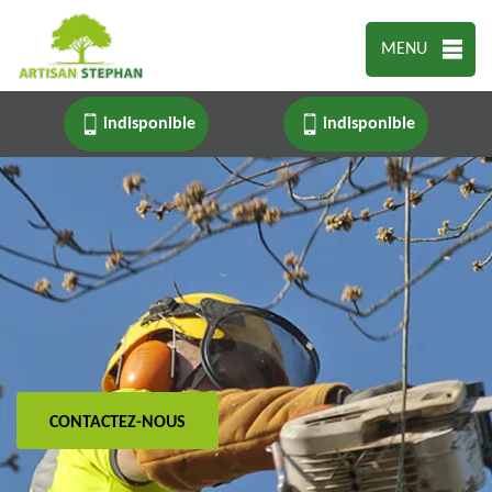
MENU
indisponible
indisponible
CONTACTEZ-NOUS