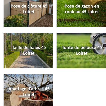
Pose de clôture 45
Pose de gazon en
Loiret
rouleau 45 Loiret
Taille de haies 45
Tonte de pelouse 45
Loiret
Loiret
Abattage d'arbres 45
Loiret