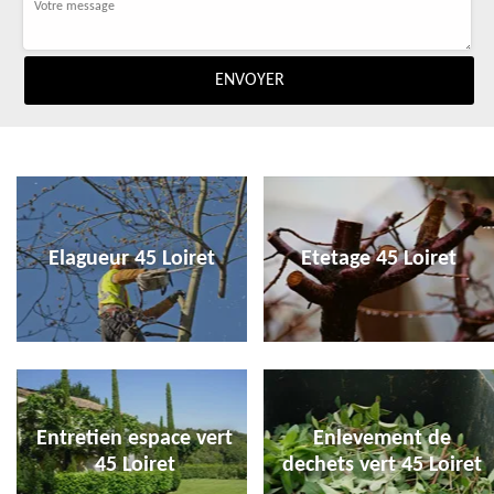
Elagueur 45 Loiret
Etetage 45 Loiret
Entretien espace vert
Enlevement de
45 Loiret
dechets vert 45 Loiret