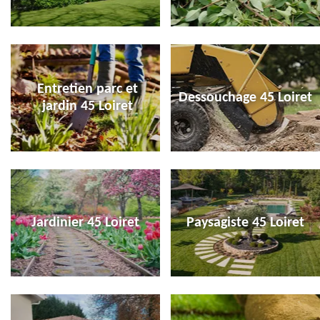
Entretien parc et
Dessouchage 45 Loiret
jardin 45 Loiret
Jardinier 45 Loiret
Paysagiste 45 Loiret