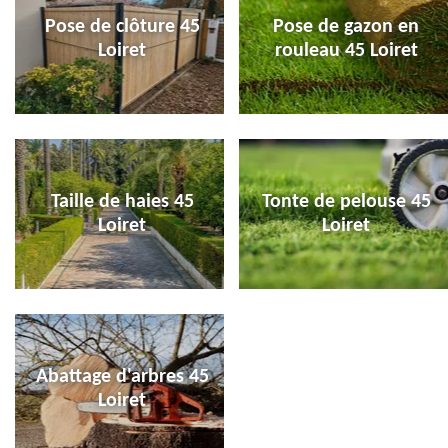
Pose de clôture 45
Pose de gazon en
Loiret
rouleau 45 Loiret
Taille de haies 45
Tonte de pelouse 45
Loiret
Loiret
Abattage d'arbres 45
Loiret