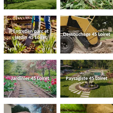
Entretien parc et
Dessouchage 45 Loiret
jardin 45 Loiret
Jardinier 45 Loiret
Paysagiste 45 Loiret