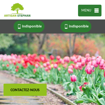
MENU
indisponible
indisponible
CONTACTEZ-NOUS