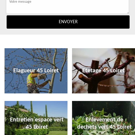
Elagueur 45 Loiret
Etetage 45 Loiret
Entretien espace vert
Enlevement de
45 Loiret
dechets vert 45 Loiret