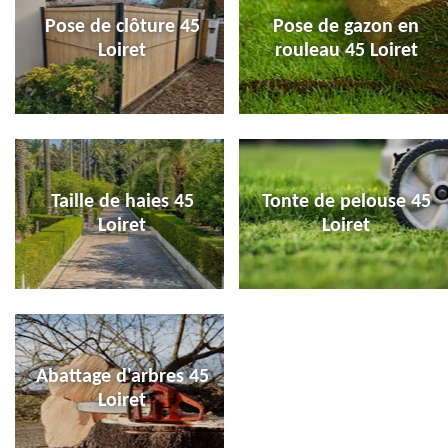
Pose de clôture 45
Pose de gazon en
Loiret
rouleau 45 Loiret
Taille de haies 45
Tonte de pelouse 45
Loiret
Loiret
Abattage d'arbres 45
Loiret