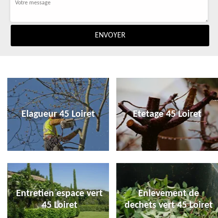
Elagueur 45 Loiret
Etetage 45 Loiret
Entretien espace vert
Enlevement de
45 Loiret
dechets vert 45 Loiret