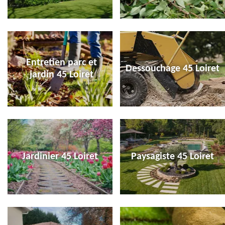
Entretien parc et
Dessouchage 45 Loiret
jardin 45 Loiret
Jardinier 45 Loiret
Paysagiste 45 Loiret