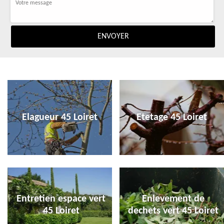
Elagueur 45 Loiret
Etetage 45 Loiret
Entretien espace vert
Enlevement de
45 Loiret
dechets vert 45 Loiret