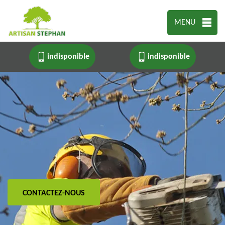
MENU
indisponible
indisponible
CONTACTEZ-NOUS