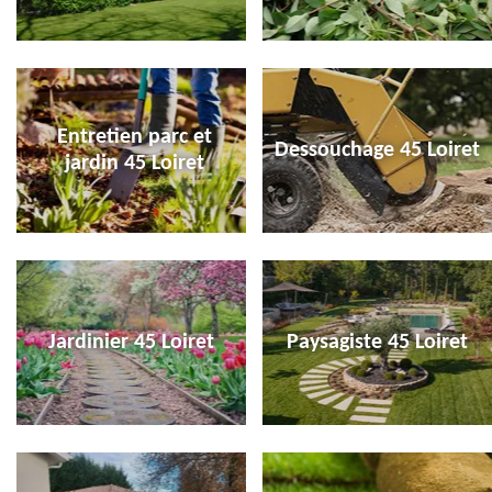
Entretien parc et
Dessouchage 45 Loiret
jardin 45 Loiret
Jardinier 45 Loiret
Paysagiste 45 Loiret