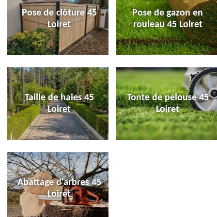
Pose de clôture 45
Pose de gazon en
Loiret
rouleau 45 Loiret
Taille de haies 45
Tonte de pelouse 45
Loiret
Loiret
Abattage d'arbres 45
Loiret