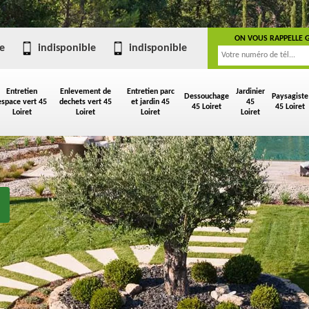
ON VOUS RAPPELLE 
e
indisponible
indisponible
Entretien
Enlevement de
Entretien parc
Jardinier
Dessouchage
Paysagiste
espace vert 45
dechets vert 45
et jardin 45
45
45 Loiret
45 Loiret
Loiret
Loiret
Loiret
Loiret