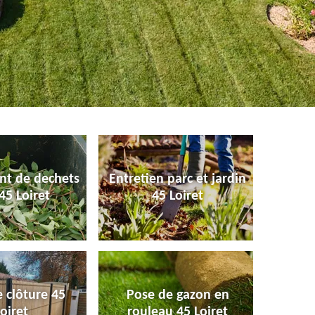
nt de dechets
Entretien parc et jardin
45 Loiret
45 Loiret
 clôture 45
Pose de gazon en
oiret
rouleau 45 Loiret