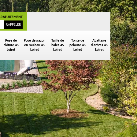
GRATUITEMENT
Pose de
Pose de gazon
Taille de
Tonte de
Abattage
clôture 45
en rouleau 45
haies 45
pelouse 45
d'arbres 45
Loiret
Loiret
Loiret
Loiret
Loiret