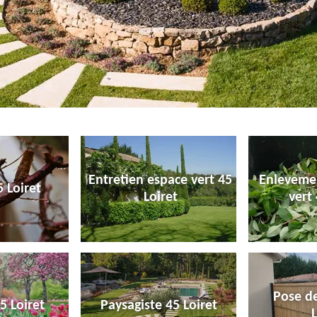
Entretien espace vert 45
Enleveme
 Loiret
Loiret
vert 
Pose de
5 Loiret
Paysagiste 45 Loiret
L