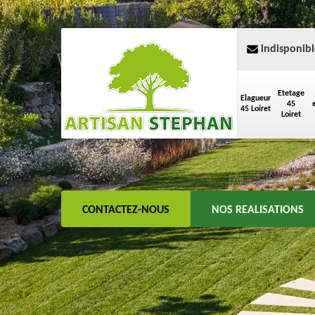
indisponibl
Etetage
Elagueur
45
45 Loiret
Loiret
CONTACTEZ-NOUS
NOS REALISATIONS