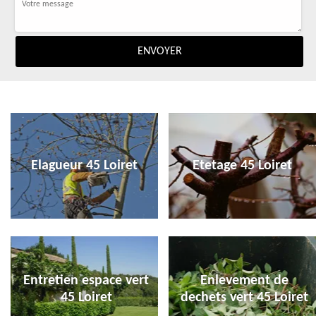
Elagueur 45 Loiret
Etetage 45 Loiret
Entretien espace vert
Enlevement de
45 Loiret
dechets vert 45 Loiret