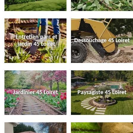
Entretien parc et
Dessouchage 45 Loiret
jardin 45 Loiret
Jardinier 45 Loiret
Paysagiste 45 Loiret