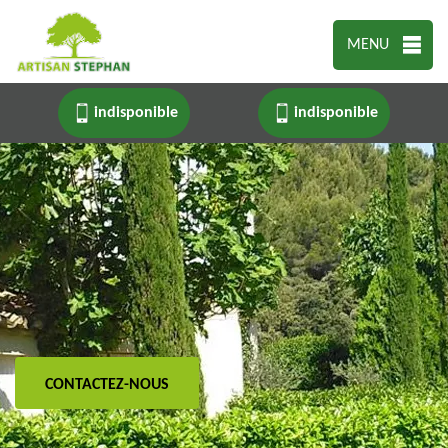
MENU
indisponible
indisponible
CONTACTEZ-NOUS