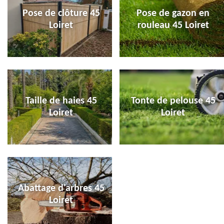
Pose de clôture 45
Pose de gazon en
Loiret
rouleau 45 Loiret
Taille de haies 45
Tonte de pelouse 45
Loiret
Loiret
Abattage d'arbres 45
Loiret