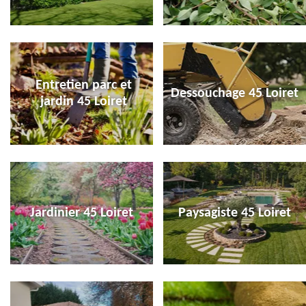
Entretien parc et
Dessouchage 45 Loiret
jardin 45 Loiret
Jardinier 45 Loiret
Paysagiste 45 Loiret