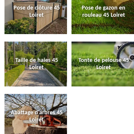
Pose de clôture 45
Pose de gazon en
Loiret
rouleau 45 Loiret
Taille de haies 45
Tonte de pelouse 45
Loiret
Loiret
Abattage d'arbres 45
Loiret