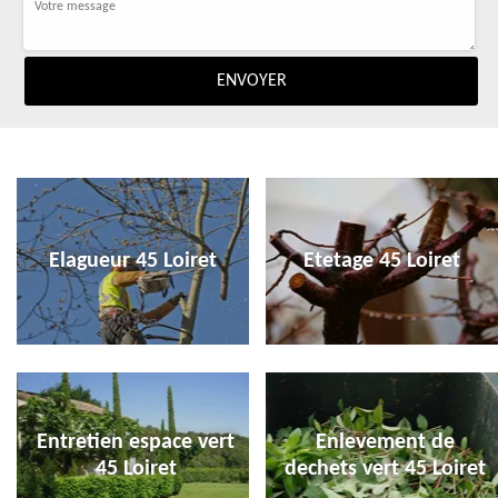
Elagueur 45 Loiret
Etetage 45 Loiret
Entretien espace vert
Enlevement de
45 Loiret
dechets vert 45 Loiret