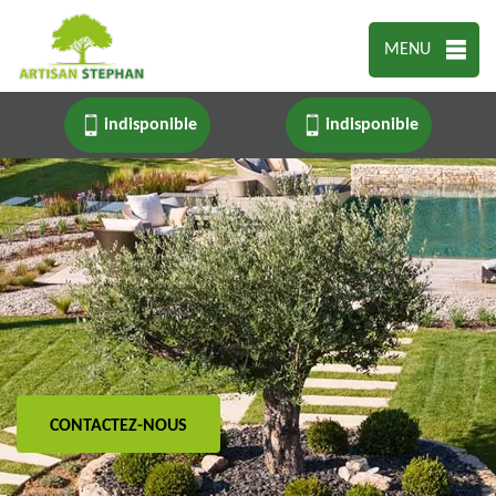
MENU
indisponible
indisponible
CONTACTEZ-NOUS