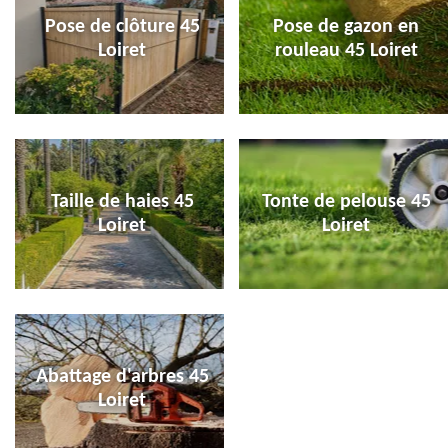
Pose de clôture 45
Pose de gazon en
Loiret
rouleau 45 Loiret
Taille de haies 45
Tonte de pelouse 45
Loiret
Loiret
Abattage d'arbres 45
Loiret