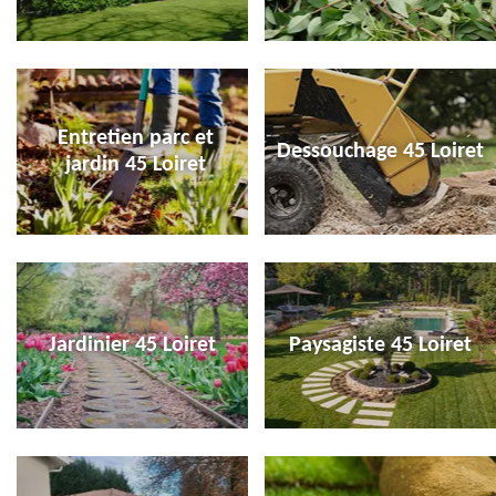
Entretien parc et
Dessouchage 45 Loiret
jardin 45 Loiret
Jardinier 45 Loiret
Paysagiste 45 Loiret