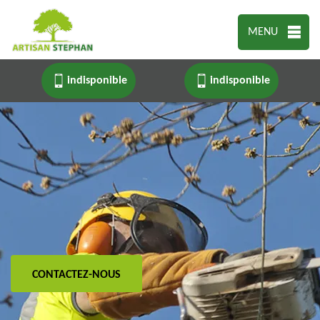
MENU
indisponible
indisponible
CONTACTEZ-NOUS