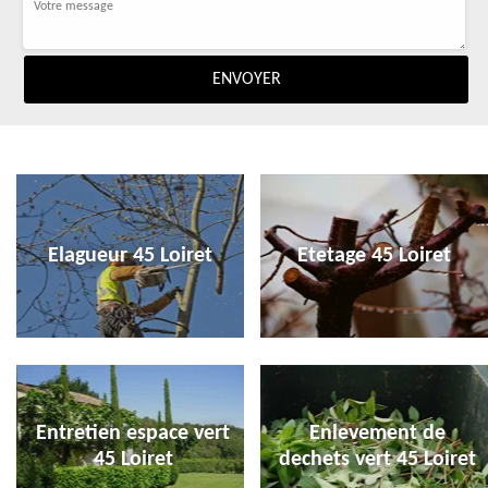
Elagueur 45 Loiret
Etetage 45 Loiret
Entretien espace vert
Enlevement de
45 Loiret
dechets vert 45 Loiret