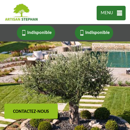
MENU
indisponible
indisponible
CONTACTEZ-NOUS