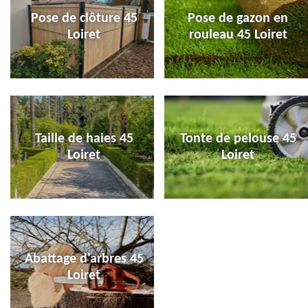
Pose de clôture 45
Pose de gazon en
Loiret
rouleau 45 Loiret
Taille de haies 45
Tonte de pelouse 45
Loiret
Loiret
Abattage d'arbres 45
Loiret