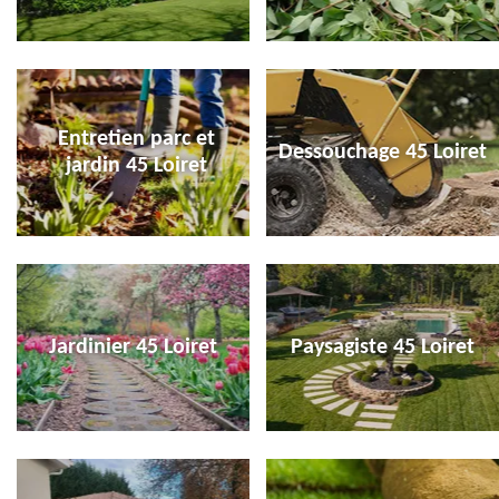
Entretien parc et
Dessouchage 45 Loiret
jardin 45 Loiret
Jardinier 45 Loiret
Paysagiste 45 Loiret