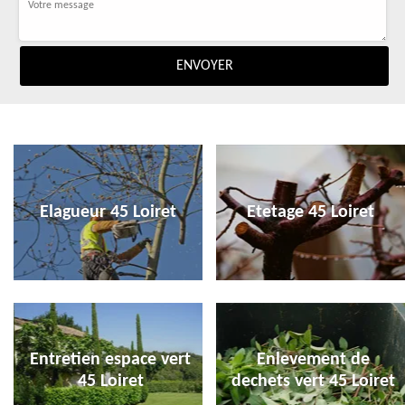
Elagueur 45 Loiret
Etetage 45 Loiret
Entretien espace vert
Enlevement de
45 Loiret
dechets vert 45 Loiret