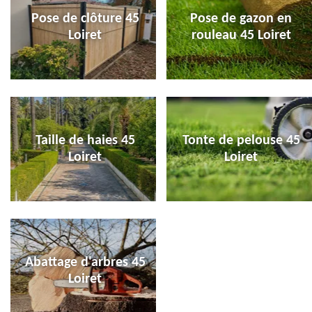
Pose de clôture 45
Pose de gazon en
Loiret
rouleau 45 Loiret
Taille de haies 45
Tonte de pelouse 45
Loiret
Loiret
Abattage d'arbres 45
Loiret