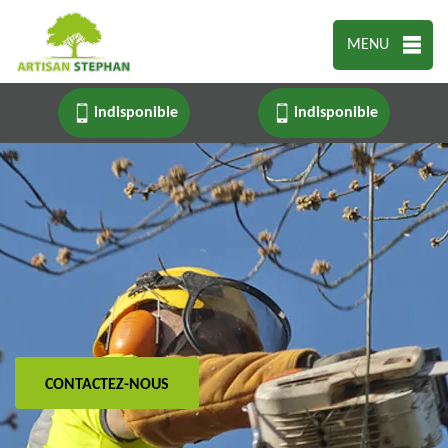
MENU
indisponible
indisponible
CONTACTEZ-NOUS