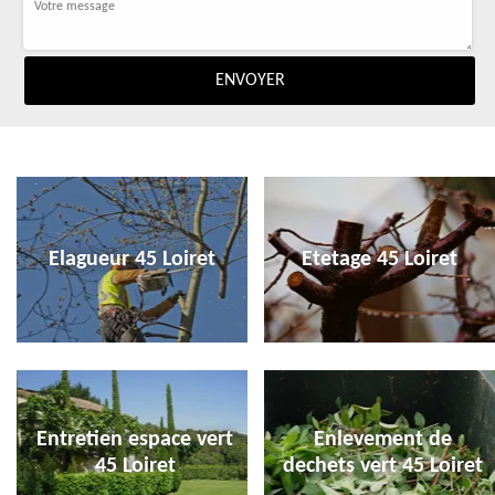
Elagueur 45 Loiret
Etetage 45 Loiret
Entretien espace vert
Enlevement de
45 Loiret
dechets vert 45 Loiret