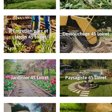
Entretien parc et
Dessouchage 45 Loiret
jardin 45 Loiret
Jardinier 45 Loiret
Paysagiste 45 Loiret