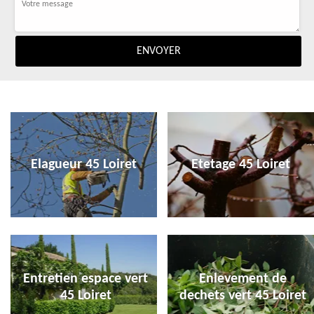
Elagueur 45 Loiret
Etetage 45 Loiret
Entretien espace vert
Enlevement de
45 Loiret
dechets vert 45 Loiret