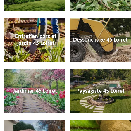
Entretien parc et
Dessouchage 45 Loiret
jardin 45 Loiret
Jardinier 45 Loiret
Paysagiste 45 Loiret