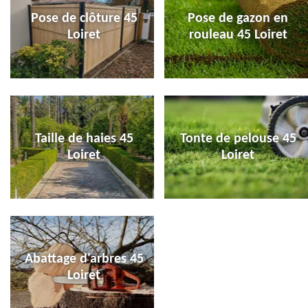
Pose de clôture 45
Pose de gazon en
Loiret
rouleau 45 Loiret
Taille de haies 45
Tonte de pelouse 45
Loiret
Loiret
Abattage d'arbres 45
Loiret