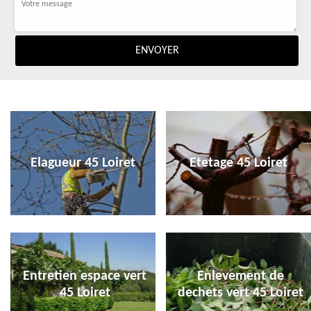
Elagueur 45 Loiret
Etetage 45 Loiret
Entretien espace vert
Enlevement de
45 Loiret
dechets vert 45 Loiret