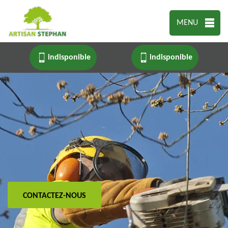
MENU
indisponible
indisponible
CONTACTEZ-NOUS