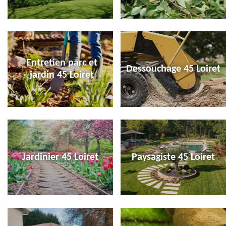
Entretien parc et
Dessouchage 45 Loiret
jardin 45 Loiret
Jardinier 45 Loiret
Paysagiste 45 Loiret