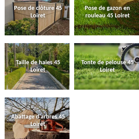
Pose de clôture 45
Pose de gazon en
Loiret
rouleau 45 Loiret
Taille de haies 45
Tonte de pelouse 45
Loiret
Loiret
Abattage d'arbres 45
Loiret