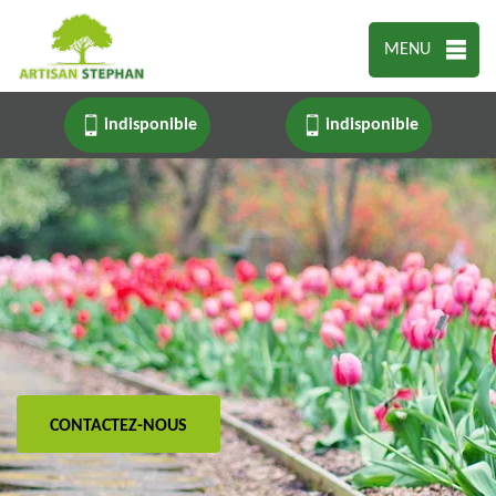
MENU
indisponible
indisponible
CONTACTEZ-NOUS