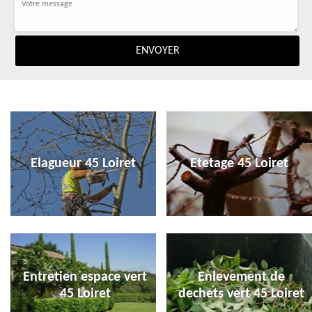
Elagueur 45 Loiret
Etetage 45 Loiret
Entretien espace vert
Enlevement de
45 Loiret
dechets vert 45 Loiret