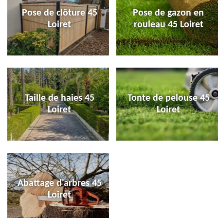
Pose de clôture 45
Pose de gazon en
Loiret
rouleau 45 Loiret
Taille de haies 45
Tonte de pelouse 45
Loiret
Loiret
Abattage d'arbres 45
Loiret