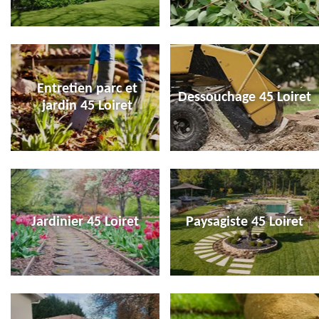
Entretien parc et
Dessouchage 45 Loiret
jardin 45 Loiret
Jardinier 45 Loiret
Paysagiste 45 Loiret