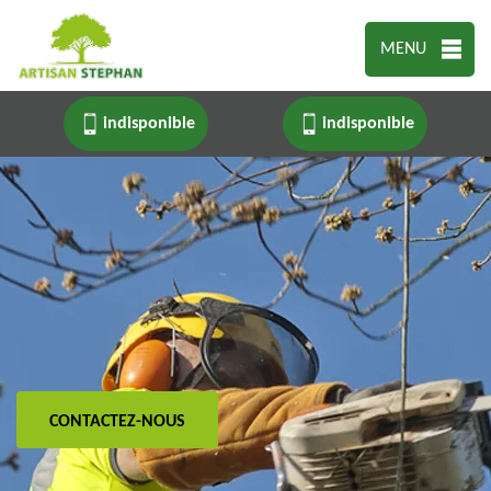
MENU
indisponible
indisponible
CONTACTEZ-NOUS