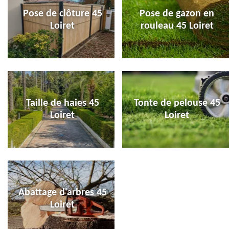
Pose de clôture 45
Pose de gazon en
Loiret
rouleau 45 Loiret
Taille de haies 45
Tonte de pelouse 45
Loiret
Loiret
Abattage d'arbres 45
Loiret