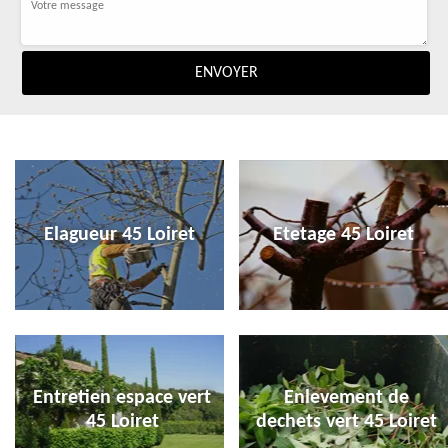
Elagueur 45 Loiret
Etetage 45 Loiret
Entretien espace vert
Enlevement de
45 Loiret
dechets vert 45 Loiret