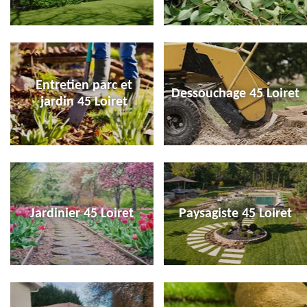
Entretien parc et
Dessouchage 45 Loiret
jardin 45 Loiret
Jardinier 45 Loiret
Paysagiste 45 Loiret