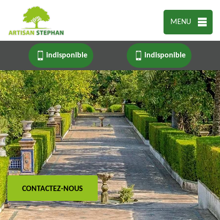
MENU
indisponible
indisponible
CONTACTEZ-NOUS