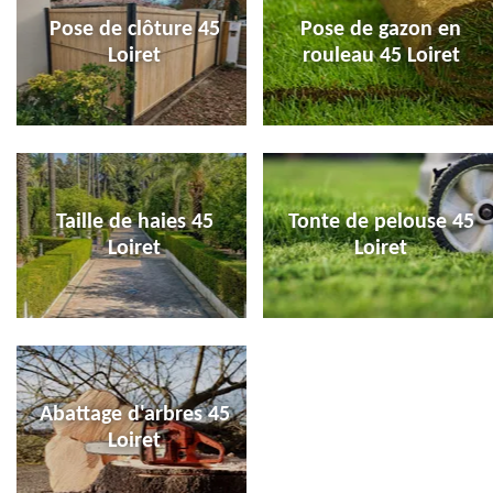
Pose de clôture 45
Pose de gazon en
Loiret
rouleau 45 Loiret
Taille de haies 45
Tonte de pelouse 45
Loiret
Loiret
Abattage d'arbres 45
Loiret