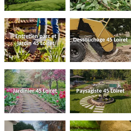
Entretien parc et
Dessouchage 45 Loiret
jardin 45 Loiret
Jardinier 45 Loiret
Paysagiste 45 Loiret