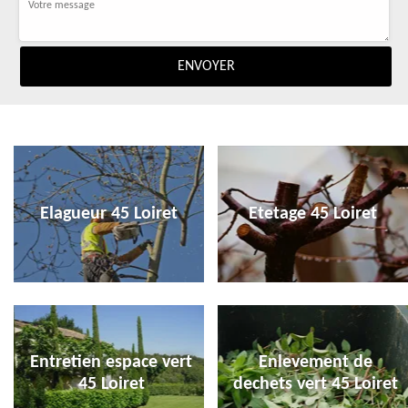
Elagueur 45 Loiret
Etetage 45 Loiret
Entretien espace vert
Enlevement de
45 Loiret
dechets vert 45 Loiret