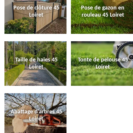
Pose de clôture 45
Pose de gazon en
Loiret
rouleau 45 Loiret
Taille de haies 45
Tonte de pelouse 45
Loiret
Loiret
Abattage d'arbres 45
Loiret