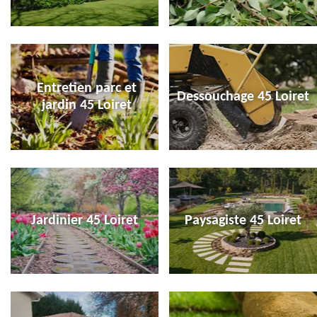
Entretien parc et
Dessouchage 45 Loiret
jardin 45 Loiret
Jardinier 45 Loiret
Paysagiste 45 Loiret