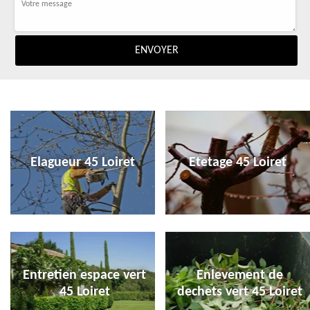
Elagueur 45 Loiret
Etetage 45 Loiret
Entretien espace vert
Enlevement de
45 Loiret
dechets vert 45 Loiret