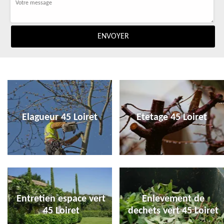
Elagueur 45 Loiret
Etetage 45 Loiret
Entretien espace vert
Enlevement de
45 Loiret
dechets vert 45 Loiret