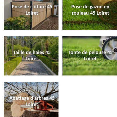
Pose de clôture 45
Pose de gazon en
Loiret
rouleau 45 Loiret
Taille de haies 45
Tonte de pelouse 45
Loiret
Loiret
Abattage d'arbres 45
Loiret