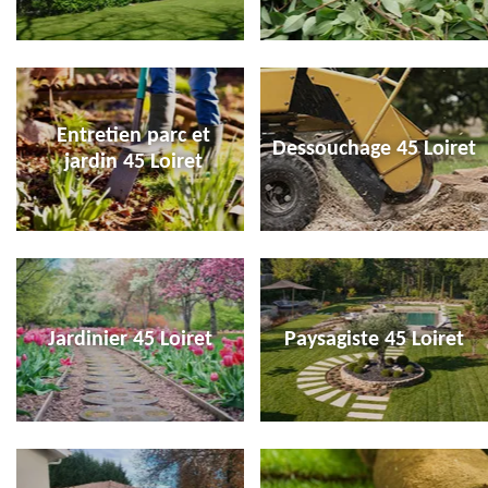
Entretien parc et
Dessouchage 45 Loiret
jardin 45 Loiret
Jardinier 45 Loiret
Paysagiste 45 Loiret