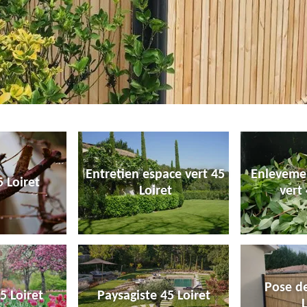
Entretien espace vert 45
Enleveme
 Loiret
Loiret
vert 
Pose de
5 Loiret
Paysagiste 45 Loiret
L