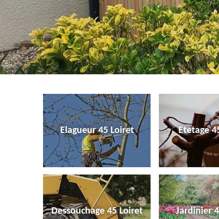
Elagueur 45 Loiret
Etetage 45
Dessouchage 45 Loiret
Jardinier 4