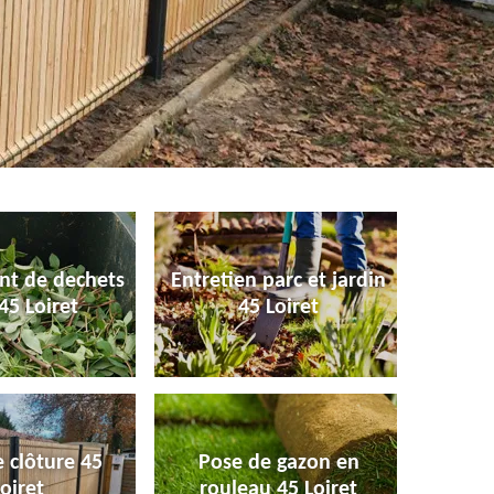
nt de dechets
Entretien parc et jardin
45 Loiret
45 Loiret
 clôture 45
Pose de gazon en
oiret
rouleau 45 Loiret