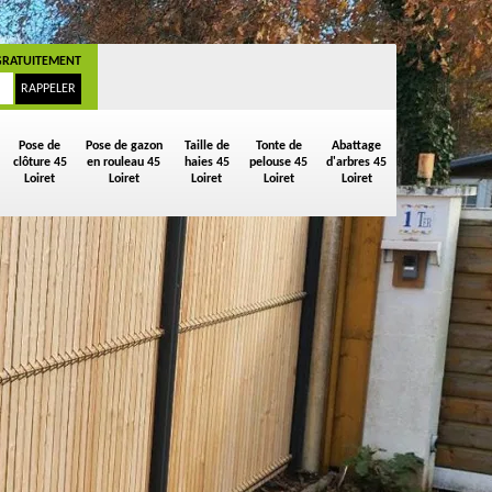
GRATUITEMENT
Pose de
Pose de gazon
Taille de
Tonte de
Abattage
clôture 45
en rouleau 45
haies 45
pelouse 45
d'arbres 45
Loiret
Loiret
Loiret
Loiret
Loiret