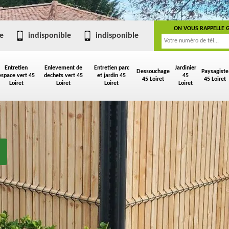
ON VOUS RAPPELLE 
e
indisponible
indisponible
Entretien
Enlevement de
Entretien parc
Jardinier
Dessouchage
Paysagiste
espace vert 45
dechets vert 45
et jardin 45
45
45 Loiret
45 Loiret
Loiret
Loiret
Loiret
Loiret