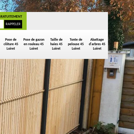
GRATUITEMENT
Pose de
Pose de gazon
Taille de
Tonte de
Abattage
clôture 45
en rouleau 45
haies 45
pelouse 45
d'arbres 45
Loiret
Loiret
Loiret
Loiret
Loiret