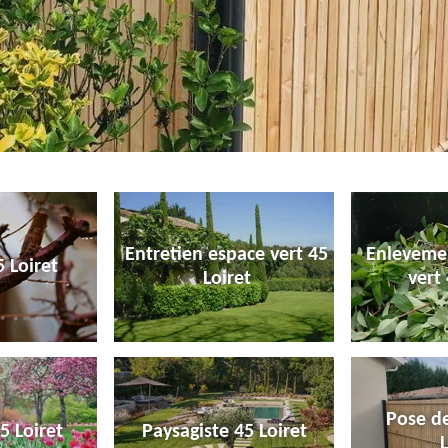
Entretien espace vert 45
Enleveme
 Loiret
Loiret
vert 
Pose de
5 Loiret
Paysagiste 45 Loiret
L