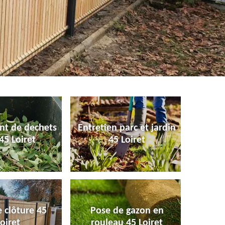
nt de dechets
Entretien parc et jardin
45 Loiret
45 Loiret
 clôture 45
Pose de gazon en
oiret
rouleau 45 Loiret