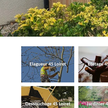
Elagueur 45 Loiret
Etetage 45
Dessouchage 45 Loiret
Jardinier 4