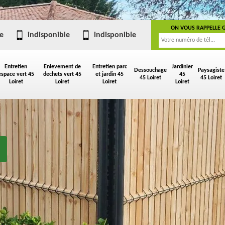
ON VOUS RAPPELLE 
e
indisponible
indisponible
Entretien
Enlevement de
Entretien parc
Jardinier
Dessouchage
Paysagiste
espace vert 45
dechets vert 45
et jardin 45
45
45 Loiret
45 Loiret
Loiret
Loiret
Loiret
Loiret