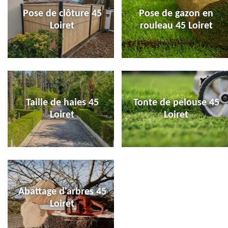
Pose de clôture 45
Pose de gazon en
Loiret
rouleau 45 Loiret
Taille de haies 45
Tonte de pelouse 45
Loiret
Loiret
Abattage d'arbres 45
Loiret