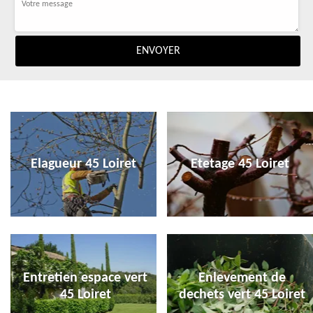
Elagueur 45 Loiret
Etetage 45 Loiret
Entretien espace vert
Enlevement de
45 Loiret
dechets vert 45 Loiret