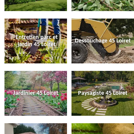
Entretien parc et
Dessouchage 45 Loiret
jardin 45 Loiret
Jardinier 45 Loiret
Paysagiste 45 Loiret