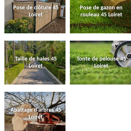
Pose de clôture 45
Pose de gazon en
Loiret
rouleau 45 Loiret
Taille de haies 45
Tonte de pelouse 45
Loiret
Loiret
Abattage d'arbres 45
Loiret