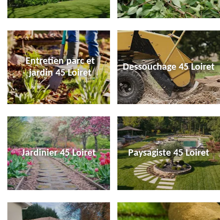
Entretien parc et
Dessouchage 45 Loiret
jardin 45 Loiret
Jardinier 45 Loiret
Paysagiste 45 Loiret