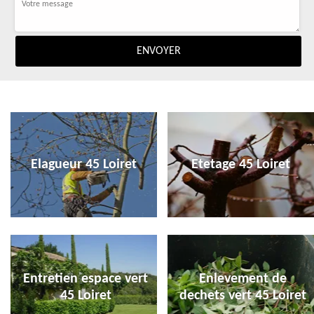
Elagueur 45 Loiret
Etetage 45 Loiret
Entretien espace vert
Enlevement de
45 Loiret
dechets vert 45 Loiret