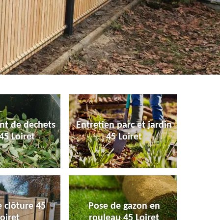
nt de dechets
Entretien parc et jardin
45 Loiret
45 Loiret
 clôture 45
Pose de gazon en
oiret
rouleau 45 Loiret