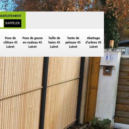
GRATUITEMENT
Pose de
Pose de gazon
Taille de
Tonte de
Abattage
clôture 45
en rouleau 45
haies 45
pelouse 45
d'arbres 45
Loiret
Loiret
Loiret
Loiret
Loiret