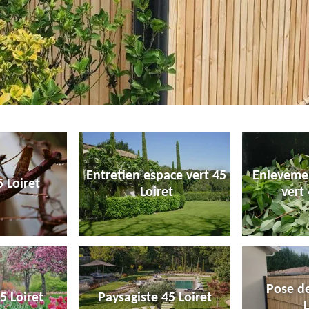
Entretien espace vert 45
Enleveme
 Loiret
Loiret
vert 
Pose de
5 Loiret
Paysagiste 45 Loiret
L