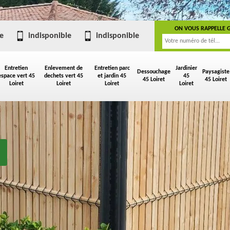
ON VOUS RAPPELLE 
e
indisponible
indisponible
Entretien
Enlevement de
Entretien parc
Jardinier
Dessouchage
Paysagiste
espace vert 45
dechets vert 45
et jardin 45
45
45 Loiret
45 Loiret
Loiret
Loiret
Loiret
Loiret