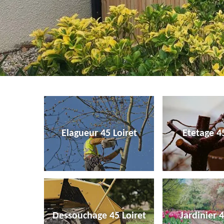
Elagueur 45 Loiret
Etetage 45
Dessouchage 45 Loiret
Jardinier 4