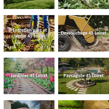
Entretien parc et
Dessouchage 45 Loiret
jardin 45 Loiret
Jardinier 45 Loiret
Paysagiste 45 Loiret