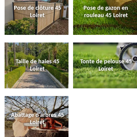
Pose de clôture 45
Pose de gazon en
Loiret
rouleau 45 Loiret
Taille de haies 45
Tonte de pelouse 45
Loiret
Loiret
Abattage d'arbres 45
Loiret