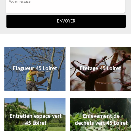
Elagueur 45 Loiret
Etetage 45 Loiret
Entretien espace vert
Enlevement de
45 Loiret
dechets vert 45 Loiret