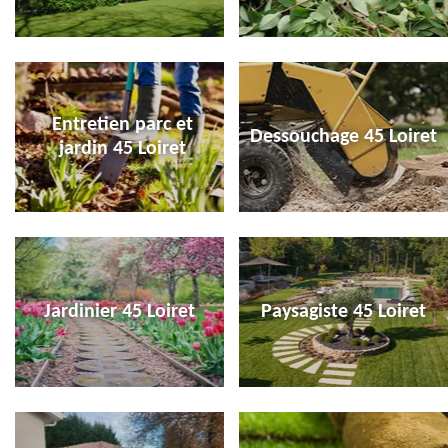
Entretien parc et
Dessouchage 45 Loiret
jardin 45 Loiret
Jardinier 45 Loiret
Paysagiste 45 Loiret