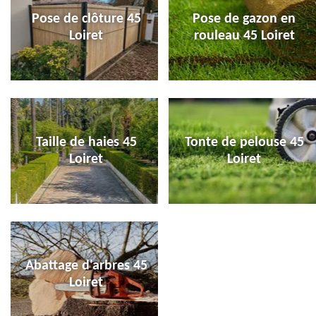
Pose de clôture 45
Pose de gazon en
Loiret
rouleau 45 Loiret
Taille de haies 45
Tonte de pelouse 45
Loiret
Loiret
Abattage d'arbres 45
Loiret