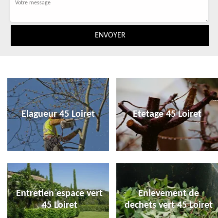
Elagueur 45 Loiret
Etetage 45 Loiret
Entretien espace vert
Enlevement de
45 Loiret
dechets vert 45 Loiret