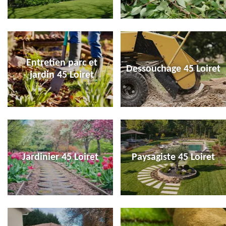
Entretien parc et
Dessouchage 45 Loiret
jardin 45 Loiret
Jardinier 45 Loiret
Paysagiste 45 Loiret