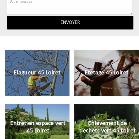
Elagueur 45 Loiret
Etetage 45 Loiret
Entretien espace vert
Enlevement de
45 Loiret
dechets vert 45 Loiret