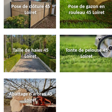
Pose de clôture 45
Pose de gazon en
Loiret
rouleau 45 Loiret
Taille de haies 45
Tonte de pelouse 45
Loiret
Loiret
Abattage d'arbres 45
Loiret