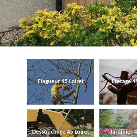
Elagueur 45 Loiret
Etetage 45
Dessouchage 45 Loiret
Jardinier 4