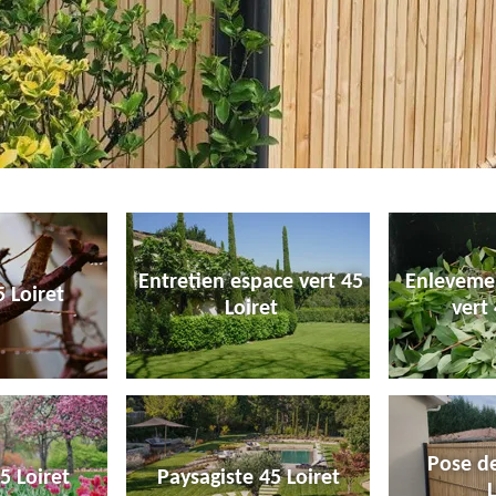
Entretien espace vert 45
Enleveme
 Loiret
Loiret
vert 
Pose de
5 Loiret
Paysagiste 45 Loiret
L