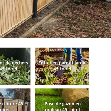
nt de dechets
Entretien parc et jardin
45 Loiret
45 Loiret
 clôture 45
Pose de gazon en
oiret
rouleau 45 Loiret