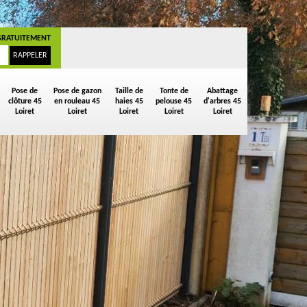
GRATUITEMENT
Pose de
Pose de gazon
Taille de
Tonte de
Abattage
clôture 45
en rouleau 45
haies 45
pelouse 45
d'arbres 45
Loiret
Loiret
Loiret
Loiret
Loiret