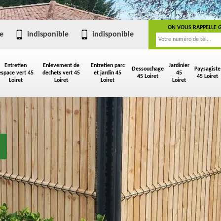
ON VOUS RAPPELLE 
e
indisponible
indisponible
Entretien
Enlevement de
Entretien parc
Jardinier
Dessouchage
Paysagiste
espace vert 45
dechets vert 45
et jardin 45
45
45 Loiret
45 Loiret
Loiret
Loiret
Loiret
Loiret