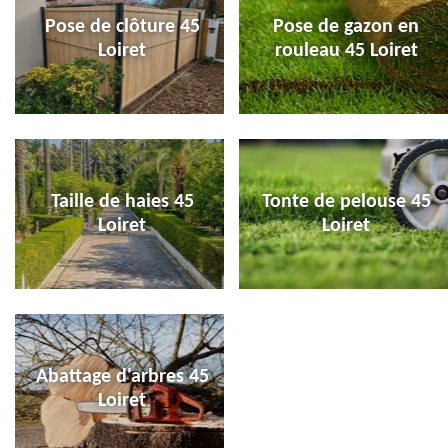
Pose de clôture 45
Pose de gazon en
Loiret
rouleau 45 Loiret
Taille de haies 45
Tonte de pelouse 45
Loiret
Loiret
Abattage d'arbres 45
Loiret