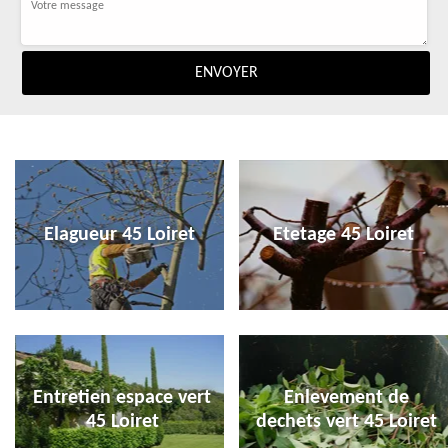
Elagueur 45 Loiret
Etetage 45 Loiret
Entretien espace vert
Enlevement de
45 Loiret
dechets vert 45 Loiret