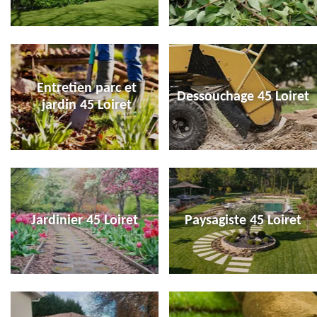
Entretien parc et
Dessouchage 45 Loiret
jardin 45 Loiret
Jardinier 45 Loiret
Paysagiste 45 Loiret