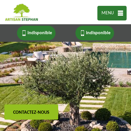
MENU
indisponible
indisponible
CONTACTEZ-NOUS