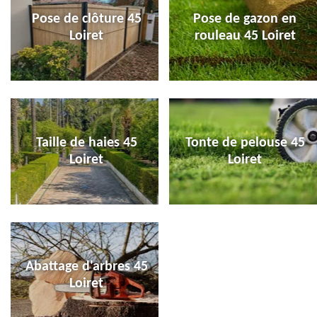
Pose de clôture 45
Pose de gazon en
Loiret
rouleau 45 Loiret
Taille de haies 45
Tonte de pelouse 45
Loiret
Loiret
Abattage d'arbres 45
Loiret