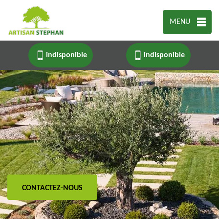
MENU
indisponible
indisponible
CONTACTEZ-NOUS