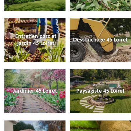
Entretien parc et
Dessouchage 45 Loiret
jardin 45 Loiret
Jardinier 45 Loiret
Paysagiste 45 Loiret