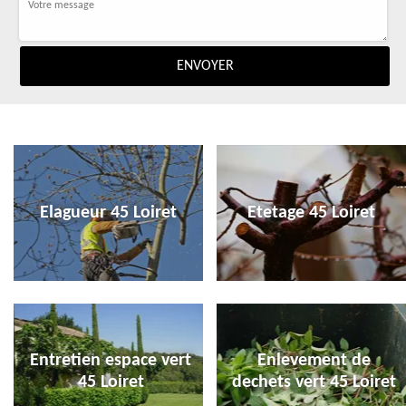
Elagueur 45 Loiret
Etetage 45 Loiret
Entretien espace vert
Enlevement de
45 Loiret
dechets vert 45 Loiret