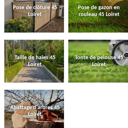
Pose de clôture 45
Pose de gazon en
Loiret
rouleau 45 Loiret
Taille de haies 45
Tonte de pelouse 45
Loiret
Loiret
Abattage d'arbres 45
Loiret