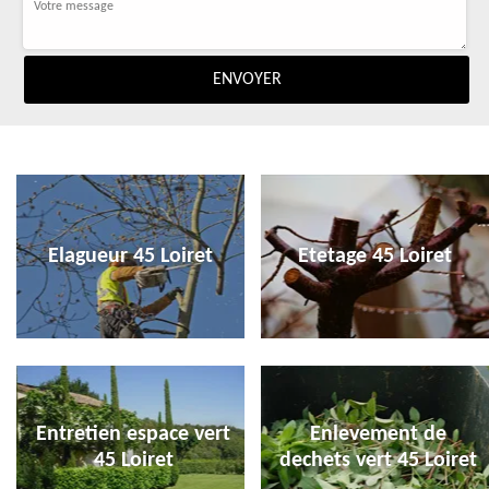
Elagueur 45 Loiret
Etetage 45 Loiret
Entretien espace vert
Enlevement de
45 Loiret
dechets vert 45 Loiret