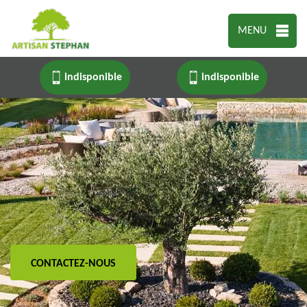
MENU
indisponible
indisponible
CONTACTEZ-NOUS