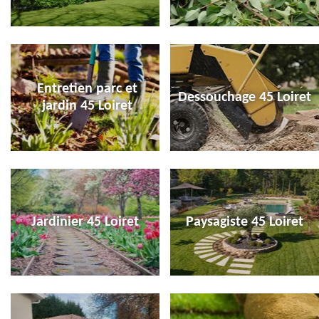
Entretien parc et
Dessouchage 45 Loiret
jardin 45 Loiret
Jardinier 45 Loiret
Paysagiste 45 Loiret