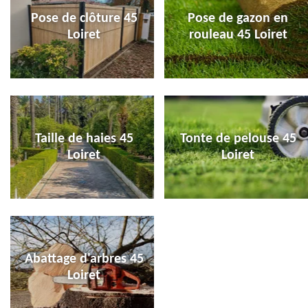
Pose de clôture 45
Pose de gazon en
Loiret
rouleau 45 Loiret
Taille de haies 45
Tonte de pelouse 45
Loiret
Loiret
Abattage d'arbres 45
Loiret