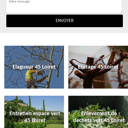
Elagueur 45 Loiret
Etetage 45 Loiret
Entretien espace vert
Enlevement de
45 Loiret
dechets vert 45 Loiret