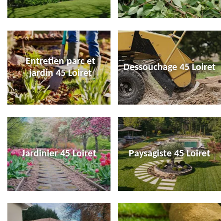
Entretien parc et
Dessouchage 45 Loiret
jardin 45 Loiret
Jardinier 45 Loiret
Paysagiste 45 Loiret