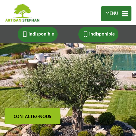
MENU
indisponible
indisponible
CONTACTEZ-NOUS