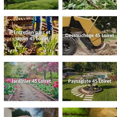
Entretien parc et
Dessouchage 45 Loiret
jardin 45 Loiret
Jardinier 45 Loiret
Paysagiste 45 Loiret