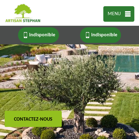
MENU
indisponible
indisponible
CONTACTEZ-NOUS