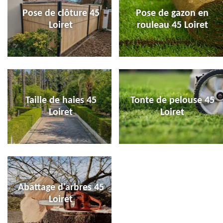
Pose de clôture 45
Pose de gazon en
Loiret
rouleau 45 Loiret
Taille de haies 45
Tonte de pelouse 45
Loiret
Loiret
Abattage d'arbres 45
Loiret