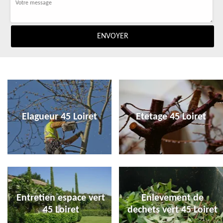
Elagueur 45 Loiret
Etetage 45 Loiret
Entretien espace vert
Enlevement de
45 Loiret
dechets vert 45 Loiret