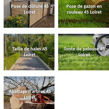
Pose de clôture 45
Pose de gazon en
Loiret
rouleau 45 Loiret
Taille de haies 45
Tonte de pelouse 45
Loiret
Loiret
Abattage d'arbres 45
Loiret