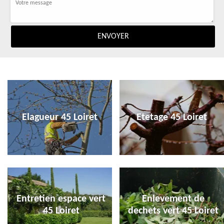
Elagueur 45 Loiret
Etetage 45 Loiret
Entretien espace vert
Enlevement de
45 Loiret
dechets vert 45 Loiret