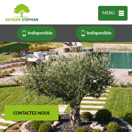
MENU
indisponible
indisponible
CONTACTEZ-NOUS