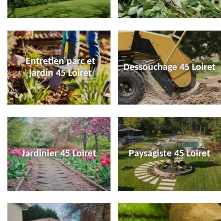
Entretien parc et
Dessouchage 45 Loiret
jardin 45 Loiret
Jardinier 45 Loiret
Paysagiste 45 Loiret