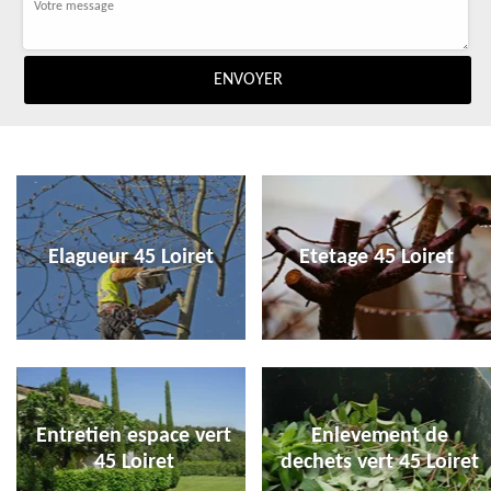
Elagueur 45 Loiret
Etetage 45 Loiret
Entretien espace vert
Enlevement de
45 Loiret
dechets vert 45 Loiret