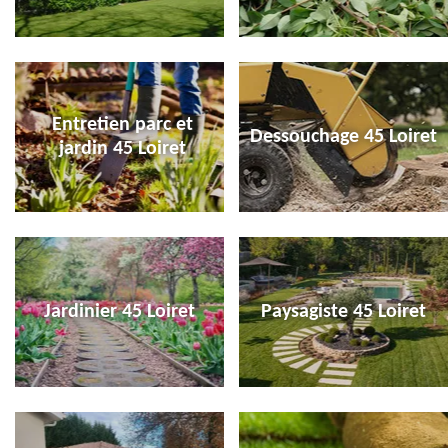
Entretien parc et
Dessouchage 45 Loiret
jardin 45 Loiret
Jardinier 45 Loiret
Paysagiste 45 Loiret