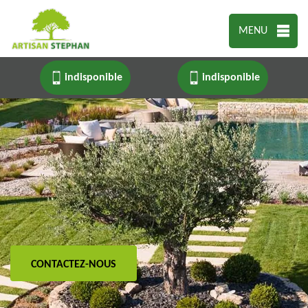
MENU
indisponible
indisponible
CONTACTEZ-NOUS