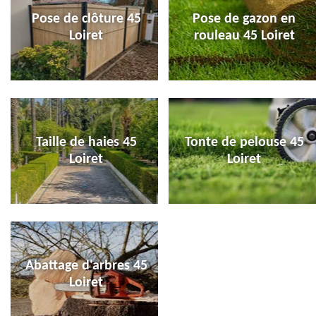
Pose de clôture 45
Pose de gazon en
Loiret
rouleau 45 Loiret
Taille de haies 45
Tonte de pelouse 45
Loiret
Loiret
Abattage d'arbres 45
Loiret