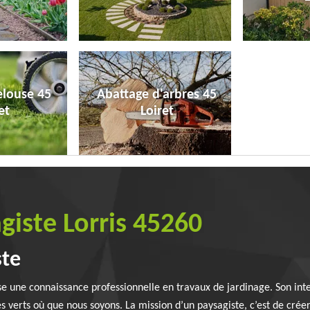
elouse 45
Abattage d'arbres 45
et
Loiret
giste Lorris 45260
ste
e une connaissance professionnelle en travaux de jardinage. Son inte
verts où que nous soyons. La mission d’un paysagiste, c’est de créer 