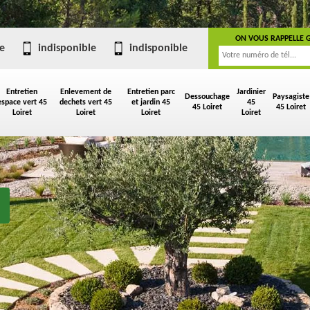
ON VOUS RAPPELLE 
e
indisponible
indisponible
Entretien
Enlevement de
Entretien parc
Jardinier
Dessouchage
Paysagiste
espace vert 45
dechets vert 45
et jardin 45
45
45 Loiret
45 Loiret
Loiret
Loiret
Loiret
Loiret