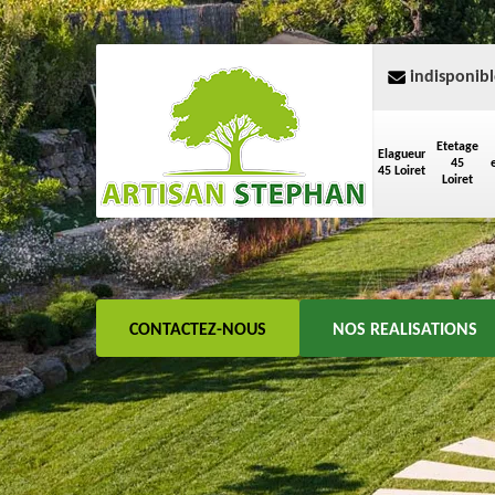
indisponibl
Etetage
Elagueur
45
45 Loiret
Loiret
CONTACTEZ-NOUS
NOS REALISATIONS