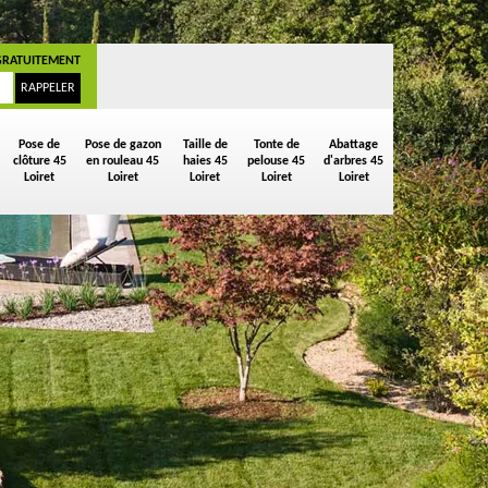
GRATUITEMENT
Pose de
Pose de gazon
Taille de
Tonte de
Abattage
clôture 45
en rouleau 45
haies 45
pelouse 45
d'arbres 45
Loiret
Loiret
Loiret
Loiret
Loiret