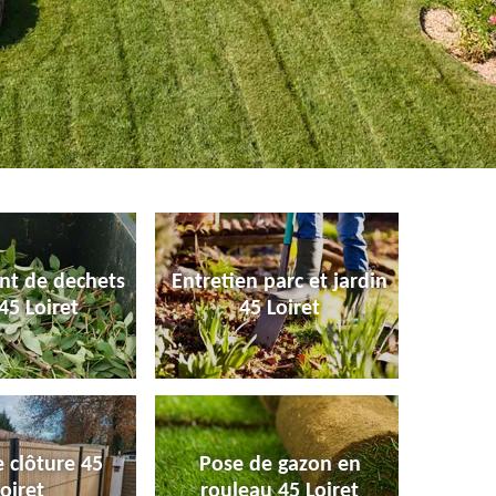
nt de dechets
Entretien parc et jardin
45 Loiret
45 Loiret
 clôture 45
Pose de gazon en
oiret
rouleau 45 Loiret