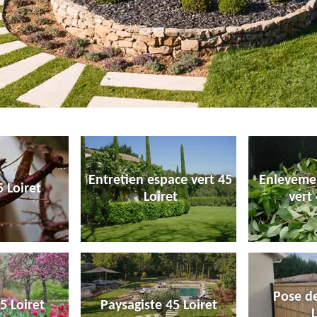
Entretien espace vert 45
Enleveme
 Loiret
Loiret
vert 
Pose de
5 Loiret
Paysagiste 45 Loiret
L