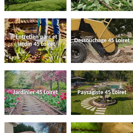
Entretien parc et
Dessouchage 45 Loiret
jardin 45 Loiret
Jardinier 45 Loiret
Paysagiste 45 Loiret