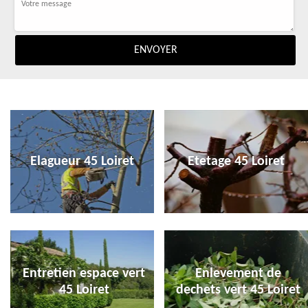
Elagueur 45 Loiret
Etetage 45 Loiret
Entretien espace vert
Enlevement de
45 Loiret
dechets vert 45 Loiret