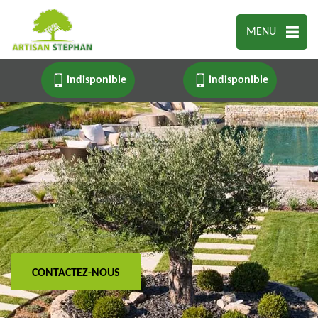
MENU
indisponible
indisponible
CONTACTEZ-NOUS