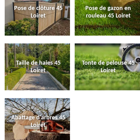
Pose de clôture 45
Pose de gazon en
Loiret
rouleau 45 Loiret
Taille de haies 45
Tonte de pelouse 45
Loiret
Loiret
Abattage d'arbres 45
Loiret