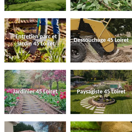
Entretien parc et
Dessouchage 45 Loiret
jardin 45 Loiret
Jardinier 45 Loiret
Paysagiste 45 Loiret