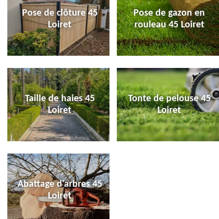
Pose de clôture 45
Pose de gazon en
Loiret
rouleau 45 Loiret
Taille de haies 45
Tonte de pelouse 45
Loiret
Loiret
Abattage d'arbres 45
Loiret