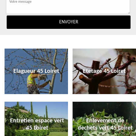
Elagueur 45 Loiret
Etetage 45 Loiret
Entretien espace vert
Enlevement de
45 Loiret
dechets vert 45 Loiret