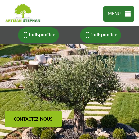
MENU
indisponible
indisponible
CONTACTEZ-NOUS