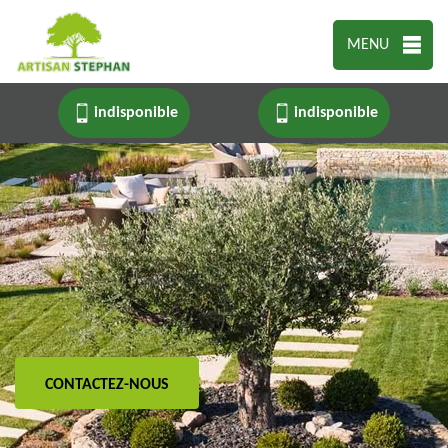
MENU
indisponible
indisponible
CONTACTEZ-NOUS