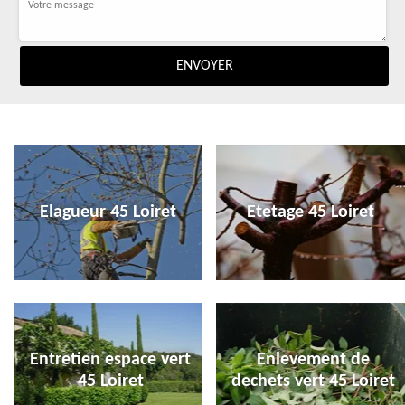
Elagueur 45 Loiret
Etetage 45 Loiret
Entretien espace vert
Enlevement de
45 Loiret
dechets vert 45 Loiret