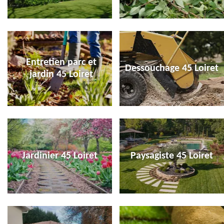
Entretien parc et
Dessouchage 45 Loiret
jardin 45 Loiret
Jardinier 45 Loiret
Paysagiste 45 Loiret