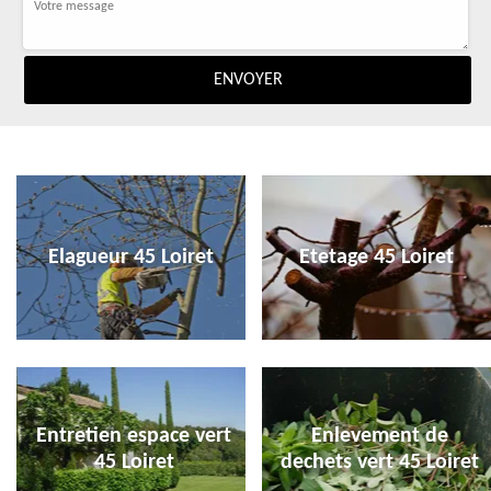
Elagueur 45 Loiret
Etetage 45 Loiret
Entretien espace vert
Enlevement de
45 Loiret
dechets vert 45 Loiret