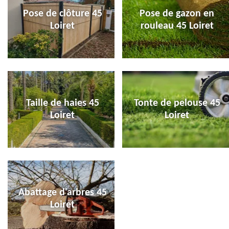
Pose de clôture 45
Pose de gazon en
Loiret
rouleau 45 Loiret
Taille de haies 45
Tonte de pelouse 45
Loiret
Loiret
Abattage d'arbres 45
Loiret