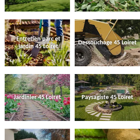
Entretien parc et
Dessouchage 45 Loiret
jardin 45 Loiret
Jardinier 45 Loiret
Paysagiste 45 Loiret