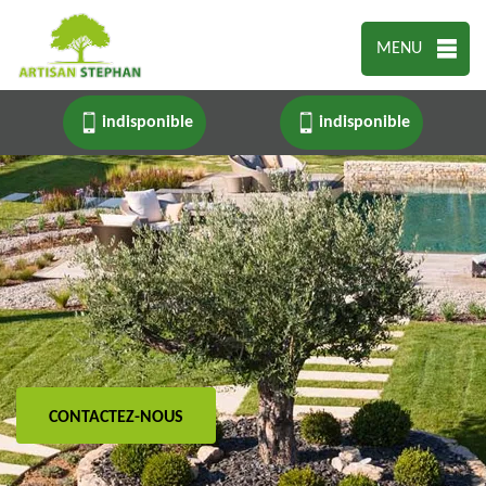
MENU
indisponible
indisponible
CONTACTEZ-NOUS