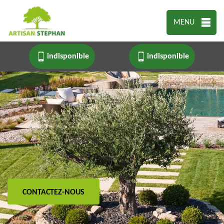
MENU
indisponible
indisponible
CONTACTEZ-NOUS