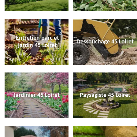
Entretien parc et
Dessouchage 45 Loiret
jardin 45 Loiret
Jardinier 45 Loiret
Paysagiste 45 Loiret