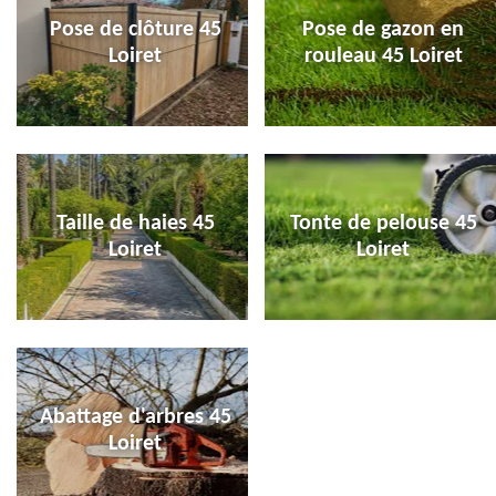
Pose de clôture 45
Pose de gazon en
Loiret
rouleau 45 Loiret
Taille de haies 45
Tonte de pelouse 45
Loiret
Loiret
Abattage d'arbres 45
Loiret