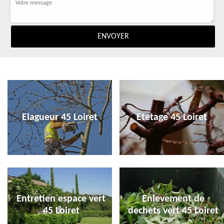
Elagueur 45 Loiret
Etetage 45 Loiret
Entretien espace vert
Enlevement de
45 Loiret
dechets vert 45 Loiret