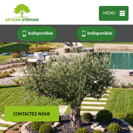
MENU
indisponible
indisponible
CONTACTEZ-NOUS