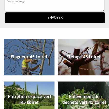
Elagueur 45 Loiret
Etetage 45 Loiret
Entretien espace vert
Enlevement de
45 Loiret
dechets vert 45 Loiret