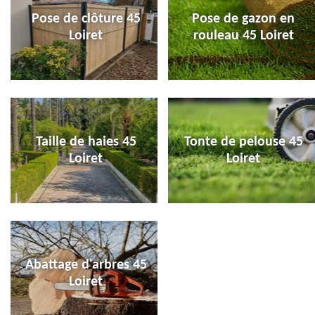
Pose de clôture 45
Pose de gazon en
Loiret
rouleau 45 Loiret
Taille de haies 45
Tonte de pelouse 45
Loiret
Loiret
Abattage d'arbres 45
Loiret