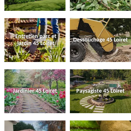
Entretien parc et
Dessouchage 45 Loiret
jardin 45 Loiret
Jardinier 45 Loiret
Paysagiste 45 Loiret