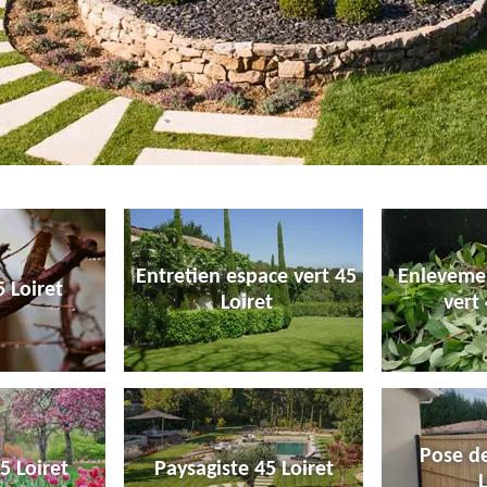
Entretien espace vert 45
Enleveme
 Loiret
Loiret
vert 
Pose de
5 Loiret
Paysagiste 45 Loiret
L