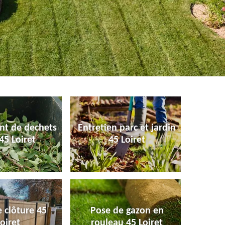
nt de dechets
Entretien parc et jardin
45 Loiret
45 Loiret
 clôture 45
Pose de gazon en
oiret
rouleau 45 Loiret