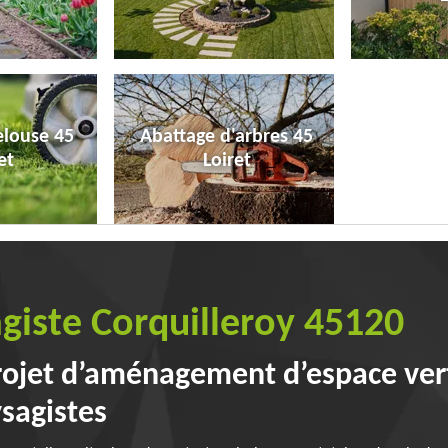
elouse 45
Abattage d'arbres 45
et
Loiret
giste Corquilleroy 45120
rojet d’aménagement d’espace ver
ysagistes