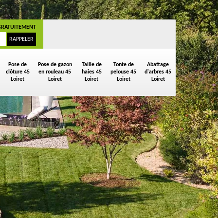
GRATUITEMENT
Pose de
Pose de gazon
Taille de
Tonte de
Abattage
clôture 45
en rouleau 45
haies 45
pelouse 45
d'arbres 45
Loiret
Loiret
Loiret
Loiret
Loiret