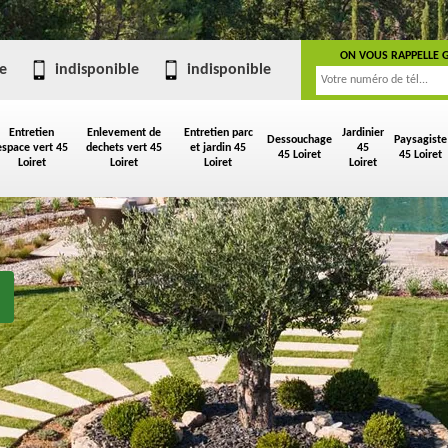
ON VOUS RAPPELLE 
e
indisponible
indisponible
Entretien
Enlevement de
Entretien parc
Jardinier
Dessouchage
Paysagiste
espace vert 45
dechets vert 45
et jardin 45
45
45 Loiret
45 Loiret
Loiret
Loiret
Loiret
Loiret