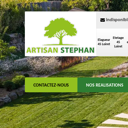
indisponibl
Etetage
Elagueur
45
45 Loiret
Loiret
CONTACTEZ-NOUS
NOS REALISATIONS