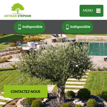
MENU
indisponible
indisponible
CONTACTEZ-NOUS