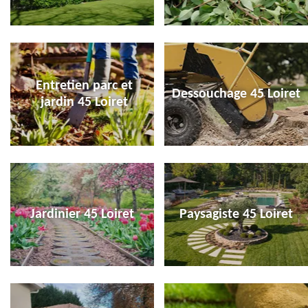
Entretien parc et
Dessouchage 45 Loiret
jardin 45 Loiret
Jardinier 45 Loiret
Paysagiste 45 Loiret