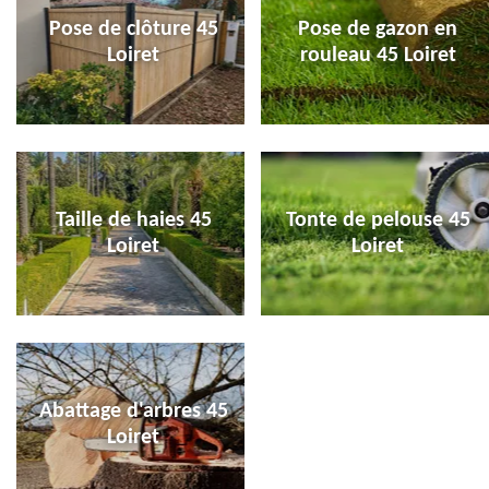
Pose de clôture 45
Pose de gazon en
Loiret
rouleau 45 Loiret
Taille de haies 45
Tonte de pelouse 45
Loiret
Loiret
Abattage d'arbres 45
Loiret