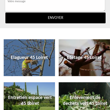
Elagueur 45 Loiret
Etetage 45 Loiret
Entretien espace vert
Enlevement de
45 Loiret
dechets vert 45 Loiret