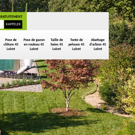
GRATUITEMENT
Pose de
Pose de gazon
Taille de
Tonte de
Abattage
clôture 45
en rouleau 45
haies 45
pelouse 45
d'arbres 45
Loiret
Loiret
Loiret
Loiret
Loiret