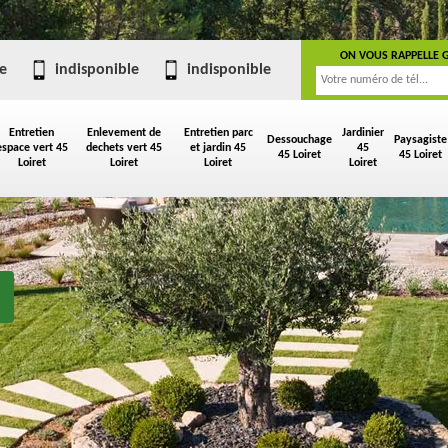
ON VOUS RAPPELLE 
e
indisponible
indisponible
Entretien
Enlevement de
Entretien parc
Jardinier
Dessouchage
Paysagiste
espace vert 45
dechets vert 45
et jardin 45
45
45 Loiret
45 Loiret
Loiret
Loiret
Loiret
Loiret