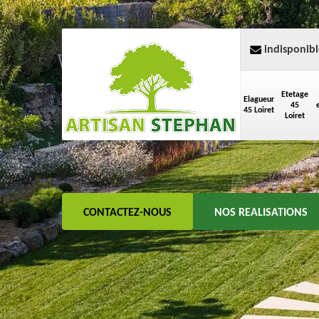
indisponibl
Etetage
Elagueur
45
45 Loiret
Loiret
CONTACTEZ-NOUS
NOS REALISATIONS