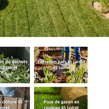
nt de dechets
Entretien parc et jardin
45 Loiret
45 Loiret
 clôture 45
Pose de gazon en
oiret
rouleau 45 Loiret