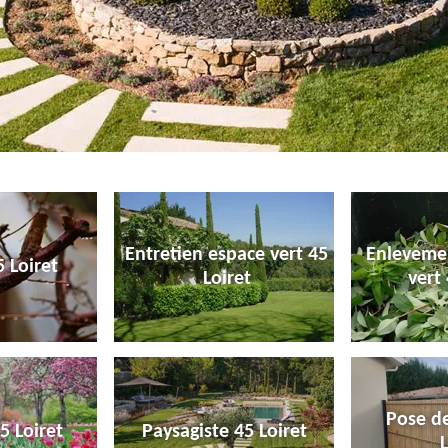
Entretien espace vert 45
Enleveme
 Loiret
Loiret
vert 
Pose de
5 Loiret
Paysagiste 45 Loiret
L