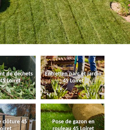
nt de dechets
Entretien parc et jardin
45 Loiret
45 Loiret
 clôture 45
Pose de gazon en
oiret
rouleau 45 Loiret