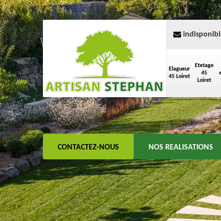
indisponibl
Etetage
Elagueur
45
45 Loiret
Loiret
CONTACTEZ-NOUS
NOS REALISATIONS