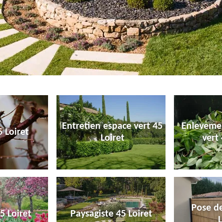
Entretien espace vert 45
Enleveme
 Loiret
Loiret
vert 
Pose de
5 Loiret
Paysagiste 45 Loiret
L