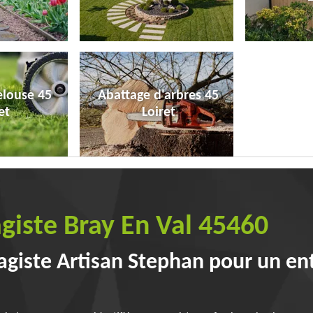
elouse 45
Abattage d'arbres 45
et
Loiret
giste Bray En Val 45460
agiste Artisan Stephan pour un en