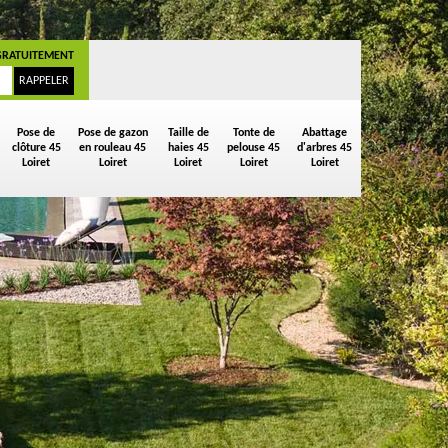
GRATUITEMENT
Pose de
Pose de gazon
Taille de
Tonte de
Abattage
clôture 45
en rouleau 45
haies 45
pelouse 45
d'arbres 45
Loiret
Loiret
Loiret
Loiret
Loiret