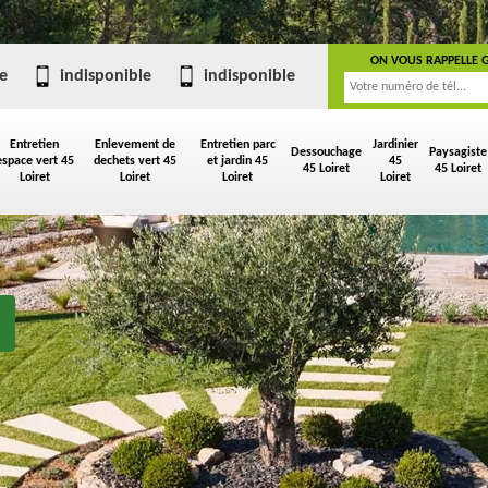
ON VOUS RAPPELLE 
e
indisponible
indisponible
Entretien
Enlevement de
Entretien parc
Jardinier
Dessouchage
Paysagiste
espace vert 45
dechets vert 45
et jardin 45
45
45 Loiret
45 Loiret
Loiret
Loiret
Loiret
Loiret