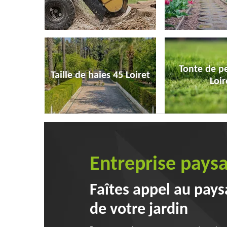
Tonte de p
Taille de haies 45 Loiret
Loir
Entreprise paysa
Faîtes appel au pays
de votre jardin