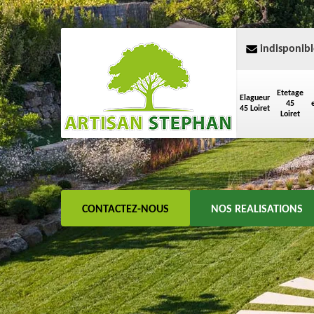
indisponibl
Etetage
Elagueur
45
45 Loiret
Loiret
CONTACTEZ-NOUS
NOS REALISATIONS