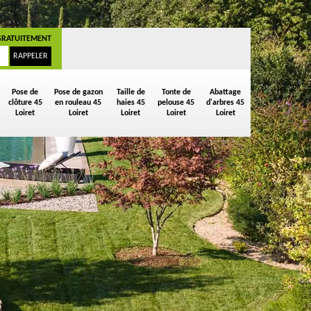
GRATUITEMENT
Pose de
Pose de gazon
Taille de
Tonte de
Abattage
clôture 45
en rouleau 45
haies 45
pelouse 45
d'arbres 45
Loiret
Loiret
Loiret
Loiret
Loiret