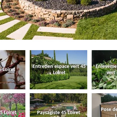
Entretien espace vert 45
Enleveme
 Loiret
Loiret
vert 
Pose de
5 Loiret
Paysagiste 45 Loiret
L