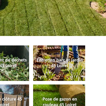
nt de dechets
Entretien parc et jardin
45 Loiret
45 Loiret
 clôture 45
Pose de gazon en
oiret
rouleau 45 Loiret