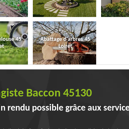
elouse 45
Abattage d'arbres 45
et
Loiret
agiste Baccon 45130
in rendu possible grâce aux servic