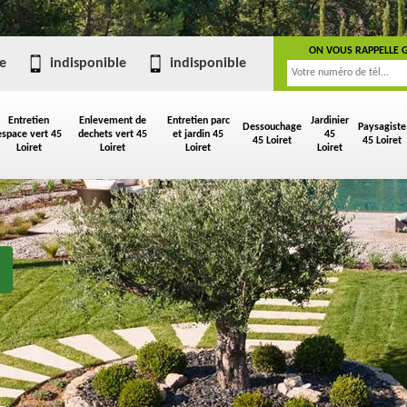
ON VOUS RAPPELLE 
e
indisponible
indisponible
Entretien
Enlevement de
Entretien parc
Jardinier
Dessouchage
Paysagiste
espace vert 45
dechets vert 45
et jardin 45
45
45 Loiret
45 Loiret
Loiret
Loiret
Loiret
Loiret