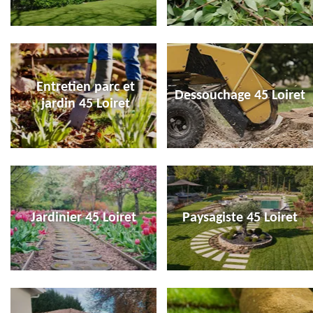
Entretien parc et
Dessouchage 45 Loiret
jardin 45 Loiret
Jardinier 45 Loiret
Paysagiste 45 Loiret