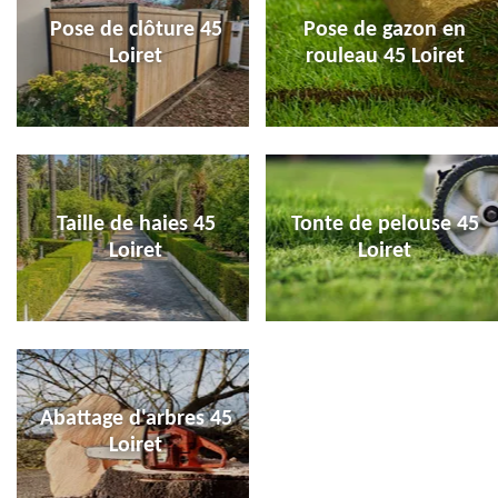
Pose de clôture 45
Pose de gazon en
Loiret
rouleau 45 Loiret
Taille de haies 45
Tonte de pelouse 45
Loiret
Loiret
Abattage d'arbres 45
Loiret