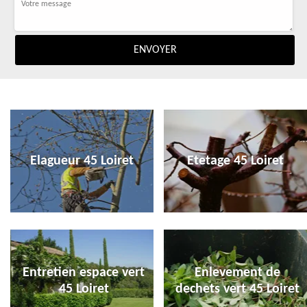
Elagueur 45 Loiret
Etetage 45 Loiret
Entretien espace vert
Enlevement de
45 Loiret
dechets vert 45 Loiret